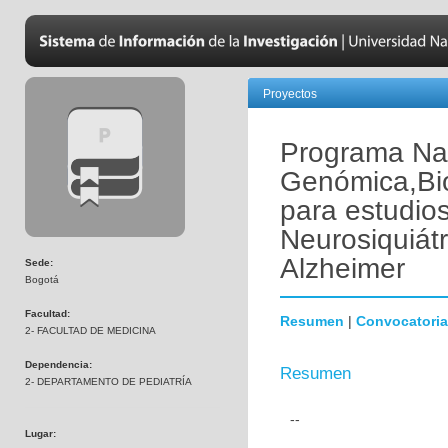
Proyectos
Programa Nac
Genómica,Bio
para estudio
Neurosiquiát
Alzheimer
Sede:
Bogotá
Facultad:
Resumen
|
Convocatoria
2- FACULTAD DE MEDICINA
Dependencia:
Resumen
2- DEPARTAMENTO DE PEDIATRÍA
--
Lugar: