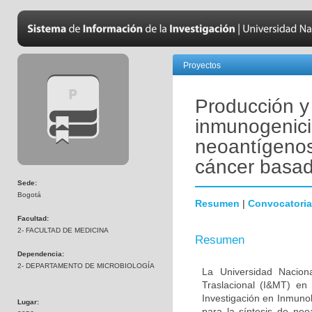
Proyectos
Producción y 
inmunogenic
neoantígenos
cáncer basad
Sede:
Bogotá
Resumen
|
Convocatoria
Facultad:
2- FACULTAD DE MEDICINA
Resumen
Dependencia:
2- DEPARTAMENTO DE MICROBIOLOGÍA
La Universidad Nacion
Traslacional (I&MT) en
Investigación en Inmuno
Lugar:
para la síntesis de n