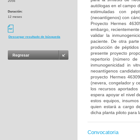
2056
autólogas en el campo d
estimuladas con pép
Duración:
12 meses
(neoantígenos) con cánc
Proyecto Hermes 46309
embargo, recientemente 
validar la inmunogenic
Descargar resultado de búsqueda
paciente. De otra parte
producción de péptidos 
presente proyecto propo
Regresar
repertorio (número de 
inmunogenicidad in vitr
neoantígenos candidatos
proyecto Hermes 46309.
(nevera, congelador y ce
los recursos aportados
espera apoyar el nivel d
estos equipos, insumos
quien estará a cargo de
dicha planta piloto para 
Convocatoria