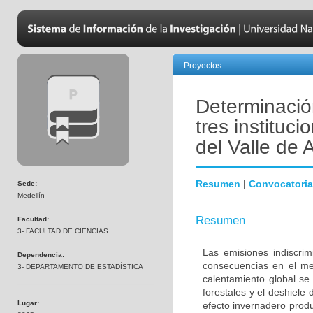
Proyectos
Determinació
tres instituc
del Valle de 
Resumen
|
Convocatoria
Sede:
Medellín
Resumen
Facultad:
3- FACULTAD DE CIENCIAS
Las emisiones indiscri
Dependencia:
consecuencias en el me
3- DEPARTAMENTO DE ESTADÍSTICA
calentamiento global se 
forestales y el deshiele
Lugar:
efecto invernadero produc