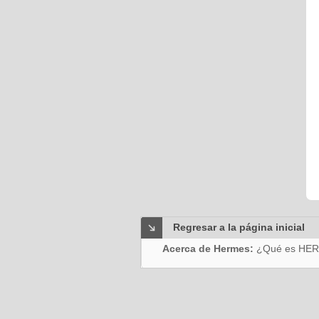
Regresar a la página inicial
Acerca de Hermes:
¿Qué es HE