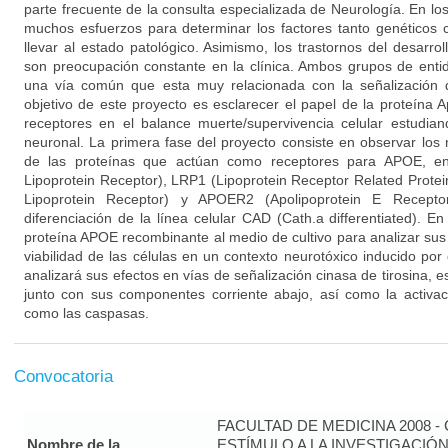
parte frecuente de la consulta especializada de Neurología. En lo
muchos esfuerzos para determinar los factores tanto genético
llevar al estado patológico. Asimismo, los trastornos del desarrol
son preocupación constante en la clínica. Ambos grupos de enti
una vía común que esta muy relacionada con la señalización d
objetivo de este proyecto es esclarecer el papel de la proteína 
receptores en el balance muerte/supervivencia celular estudi
neuronal. La primera fase del proyecto consiste en observar los 
de las proteínas que actúan como receptores para APOE, en
Lipoprotein Receptor), LRP1 (Lipoprotein Receptor Related Prote
Lipoprotein Receptor) y APOER2 (Apolipoprotein E Recepto
diferenciación de la línea celular CAD (Cath.a differentiated). 
proteína APOE recombinante al medio de cultivo para analizar su
viabilidad de las células en un contexto neurotóxico inducido po
analizará sus efectos en vías de señalización cinasa de tirosina, 
junto con sus componentes corriente abajo, así como la activac
como las caspasas.
Convocatoria
FACULTAD DE MEDICINA 2008 
Nombre de la
ESTÍMULO A LA INVESTIGACIÓ