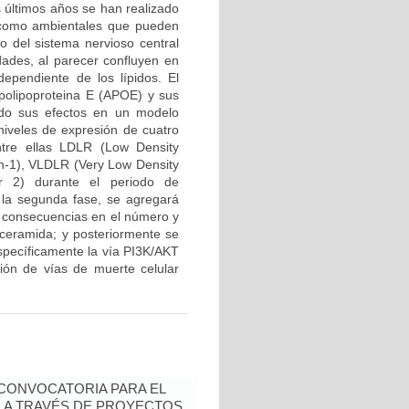
s últimos años se han realizado
s como ambientales que pueden
lo del sistema nervioso central
dades, al parecer confluyen en
ependiente de los lípidos. El
Apolipoproteina E (APOE) y sus
ando sus efectos en un modelo
niveles de expresión de cuatro
tre ellas LDLR (Low Density
in-1), VLDLR (Very Low Density
r 2) durante el periodo de
En la segunda fase, se agregará
s consecuencias en el número y
r ceramida; y posteriormente se
específicamente la vía PI3K/AKT
ión de vías de muerte celular
- CONVOCATORIA PARA EL
N A TRAVÉS DE PROYECTOS