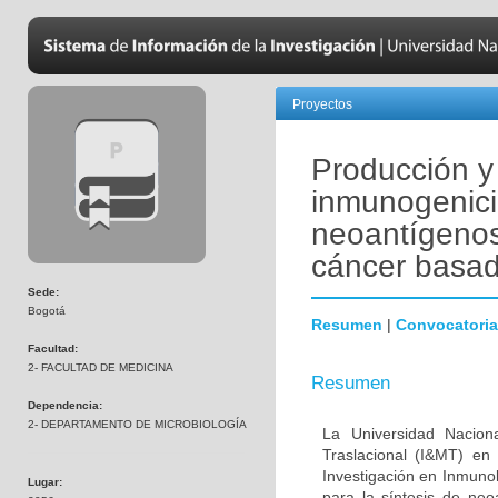
Proyectos
Producción y 
inmunogenic
neoantígenos
cáncer basad
Sede:
Bogotá
Resumen
|
Convocatoria
Facultad:
2- FACULTAD DE MEDICINA
Resumen
Dependencia:
2- DEPARTAMENTO DE MICROBIOLOGÍA
La Universidad Nacion
Traslacional (I&MT) en
Investigación en Inmuno
Lugar:
para la síntesis de n