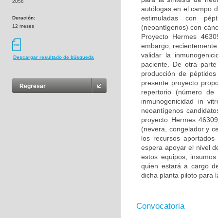
2056
autólogas en el campo d
estimuladas con pép
Duración:
12 meses
(neoantígenos) con cánc
Proyecto Hermes 46309
embargo, recientemente 
validar la inmunogenic
Descargar resultado de búsqueda
paciente. De otra parte
producción de péptidos 
presente proyecto propo
Regresar
repertorio (número de 
inmunogenicidad in vitr
neoantígenos candidatos
proyecto Hermes 46309.
(nevera, congelador y ce
los recursos aportados
espera apoyar el nivel d
estos equipos, insumos
quien estará a cargo de
dicha planta piloto para 
Convocatoria