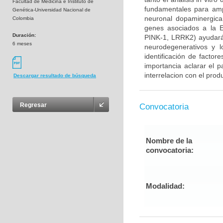
Facultad de Medicina e Instituto de
fundamentales para ampl
Genética-Universidad Nacional de
neuronal dopaminergica 
Colombia
genes asociados a la E
Duración:
PINK-1, LRRK2) ayudará
6 meses
neurodegenerativos y l
identificación de factor
importancia aclarar el p
interrelacion con el prod
Descargar resultado de búsqueda
Regresar
Convocatoria
Nombre de la
convocatoria:
Modalidad: