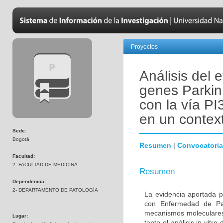
Proyectos
Análisis del 
genes Parkin
con la vía PI
en un contex
Sede:
Bogotá
Resumen
|
Convocatoria
Facultad:
2- FACULTAD DE MEDICINA
Resumen
Dependencia:
2- DEPARTAMENTO DE PATOLOGÍA
La evidencia aportada p
con Enfermedad de Par
mecanismos moleculares 
Lugar:
tanto el análisis in vitr