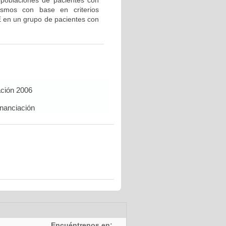
bpoblaciones de pacientes con
ismos con base en criterios
E en un grupo de pacientes con
ación 2006
inanciación
Encuéntrenos en: