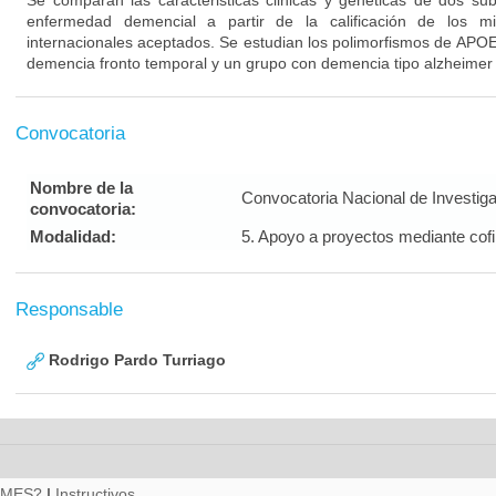
Se comparan las caracteristicas clinicas y geneticas de dos su
enfermedad demencial a partir de la calificación de los m
internacionales aceptados. Se estudian los polimorfismos de APO
demencia fronto temporal y un grupo con demencia tipo alzheimer
Convocatoria
Nombre de la
Convocatoria Nacional de Investig
convocatoria:
Modalidad:
5. Apoyo a proyectos mediante cof
Responsable
Rodrigo Pardo Turriago
RMES?
|
Instructivos