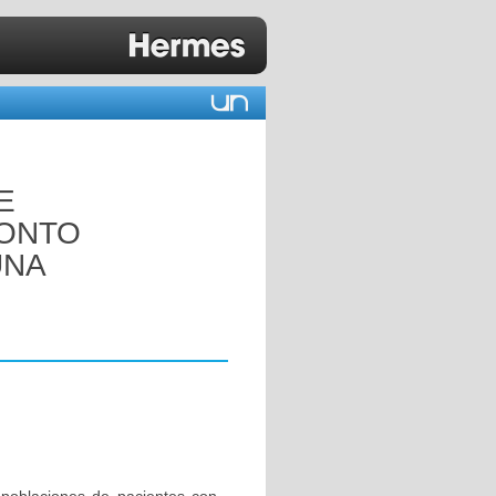
E
RONTO
UNA