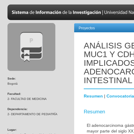
Proyectos
ANÁLISIS 
MUC1 Y CD
IMPLICADOS
ADENOCARC
INTESTINAL
Sede:
Bogotá
Facultad:
Resumen
|
Convocatoria
2- FACULTAD DE MEDICINA
Dependencia:
Resumen
2- DEPARTAMENTO DE PEDIATRÍA
El adenocarcinoma gástri
Lugar:
mayor parte del siglo X