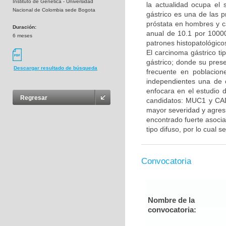
Instituto de Genetica - Universidad
la actualidad ocupa el
Nacional de Colombia sede Bogota
gástrico es una de las 
próstata en hombres y c
Duración:
anual de 10.1 por 10000
6 meses
patrones histopatológicos,
El carcinoma gástrico ti
gástrico; donde su prese
Descargar resultado de búsqueda
frecuente en poblacion
independientes una de o
enfocara en el estudio d
Regresar
candidatos: MUC1 y CA
mayor severidad y agres
encontrado fuerte asocia
tipo difuso, por lo cual s
Convocatoria
Nombre de la
convocatoria: