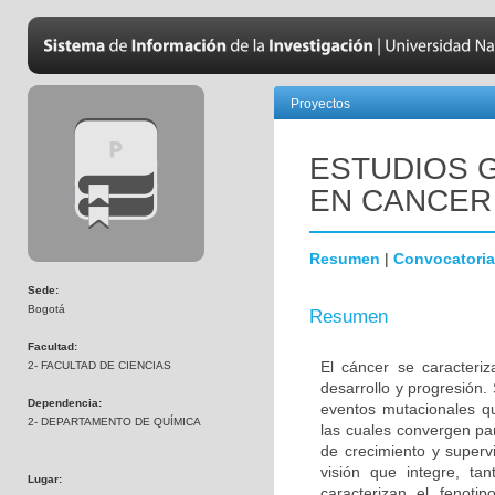
Proyectos
ESTUDIOS 
EN CANCER
Resumen
|
Convocatoria
Sede:
Bogotá
Resumen
Facultad:
El cáncer se caracteri
2- FACULTAD DE CIENCIAS
desarrollo y progresión.
Dependencia:
eventos mutacionales qu
2- DEPARTAMENTO DE QUÍMICA
las cuales convergen pa
de crecimiento y superv
visión que integre, ta
Lugar:
caracterizan el fenoti