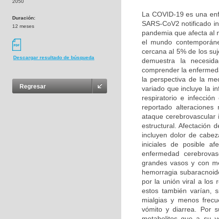
2050
La COVID-19 es una enf
Duración:
SARS-CoV2 notificado in
12 meses
pandemia que afecta al
el mundo contemporáneo
cercana al 5% de los suj
Descargar resultado de búsqueda
demuestra la necesida
comprender la enfermeda
la perspectiva de la me
Regresar
variado que incluye la in
respiratorio e infección
reportado alteraciones
ataque cerebrovascular i
estructural. Afectación 
incluyen dolor de cabez
iniciales de posible a
enfermedad cerebrovasc
grandes vasos y con me
hemorragia subaracnoid
por la unión viral a lo
estos también varían, s
mialgias y menos frecue
vómito y diarrea. Por 
metabolitos que a su v