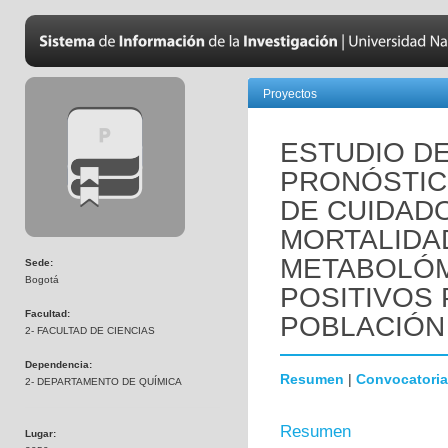
Proyectos
ESTUDIO D
PRONÓSTIC
DE CUIDADO
MORTALIDAD
METABOLÓM
Sede:
Bogotá
POSITIVOS 
Facultad:
POBLACIÓN
2- FACULTAD DE CIENCIAS
Dependencia:
Resumen
|
Convocatoria
2- DEPARTAMENTO DE QUÍMICA
Resumen
Lugar: