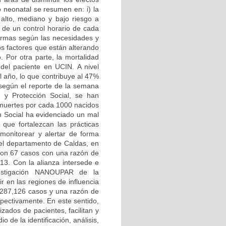
o neonatal se resumen en: i) la
 alto, mediano y bajo riesgo a
to de un control horario de cada
alarmas según las necesidades y
os factores que están alterando
. Por otra parte, la mortalidad
 del paciente en UCIN. A nivel
l año, lo que contribuye al 47%
según el reporte de la semana
d y Protección Social, se han
3 muertes por cada 1000 nacidos
ón Social ha evidenciado un mal
que fortalezcan las prácticas
 monitorear y alertar de forma
 el departamento de Caldas, en
ron 67 casos con una razón de
 13. Con la alianza intersede e
vestigación NANOUPAR de la
 en las regiones de influencia
,287,126 casos y una razón de
spectivamente. En este sentido,
zados de pacientes, facilitan y
 de la identificación, análisis,