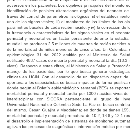
adversos en los pacientes. Los objetivos principales del monitore
identificación de posibles alteraciones orgánicas del neonato de
través del control de parámetros fisiológicos; ii) el establecimien
uno de los signos vitales; iii) el monitoreo de los límites de las 
parámetros basales de cada recién nacido; y iv) la corrección de l
la frecuencia o características de los signos vitales en el neonato
perinatal y neonatal es un factor persistente durante la estadía
mundial, se producen 2.5 millones de muertes de recién nacidos a
de la mortalidad de niños menores de cinco años. En Colombia, 
epidemiológica 31 del 2022 emitido por el Ministerio de Salu
notificado 4887 casos de muerte perinatal y neonatal tardía (13.
vivos). Respecto a estas cifras, el Ministerio de Salud y Protecci
manejo de los pacientes, por lo que busca generar estrategias 
clínicas en UCIN. Con el desarrollo de un dispositivo capaz de
oportuna a los especialistas se busca impactar de forma positiva
donde según el Boletín epidemiológico semanal (BES) se reporta
mortalidad perinatal y neonatal tardía por 1000 nacidos vivos de
interdisciplinar con SICORA perteneciente al grupo de in
Universidad Nacional de Colombia Sede La Paz se busca contribuir
del mismo, Cesar, Guajira y Magdalena; en donde se tienen 155
mortalidad perinatal y neonatal prematura de 10.2, 18.8 y 12.1 re
el desarrollo e implementación de sistemas de monitoreo automati
agilizan los procesos de diagnóstico e intervención médica por medio