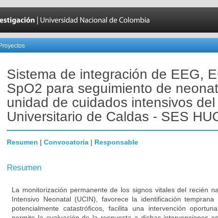
Proyectos
Sistema de integración de EEG, 
SpO2 para seguimiento de neona
unidad de cuidados intensivos del
Universitario de Caldas - SES HU
Resumen
|
Convocatoria
|
Responsable
Resumen
La monitorización permanente de los signos vitales del recién 
Intensivo Neonatal (UCIN), favorece la identificación temprana
potencialmente catastróficos, facilita una intervención oport
permite la evaluación de la respuesta a dichas intervenciones en