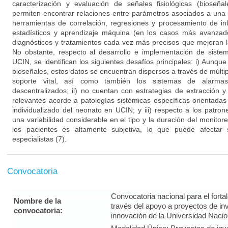
caracterización y evaluación de señales fisiológicas (bioseñ
permiten encontrar relaciones entre parámetros asociados a una 
herramientas de correlación, regresiones y procesamiento de in
estadísticos y aprendizaje máquina (en los casos más avanzad
diagnósticos y tratamientos cada vez más precisos que mejoran la
No obstante, respecto al desarrollo e implementación de sist
UCIN, se identifican los siguientes desafíos principales: i) Aunqu
bioseñales, estos datos se encuentran dispersos a través de múltip
soporte vital, así como también los sistemas de alarma
descentralizados; ii) no cuentan con estrategias de extracción 
relevantes acorde a patologías sistémicas específicas orientadas
individualizado del neonato en UCIN; y iii) respecto a los patro
una variabilidad considerable en el tipo y la duración del monitor
los pacientes es altamente subjetiva, lo que puede afectar
especialistas (7).
Convocatoria
Convocatoria nacional para el forta
Nombre de la
través del apoyo a proyectos de inv
convocatoria:
innovación de la Universidad Naci