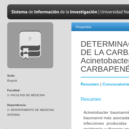
Proyectos
DETERMINA
DE LA CAR
Acinetobact
CARBAPEN
Sede:
Bogotá
Resumen
|
Convocatoria
Facultad:
2- FACULTAD DE MEDICINA
Resumen
Dependencia:
2- DEPARTAMENTO DE MEDICINA
Acinetobacter baumannii
INTERNA
baumannii más asociada 
infecciones producidas
resistencia a diversos a