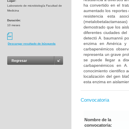
Lugar:
ha convertido en el tra
Laboratorio de microbiología Facultad de
aumentado los reportes 
Medicina
resistencia esta as
Duración:
(metalobetalactamasas
10 meses
demostrado que los aisl
diferentes ciudades de
detectó A. baumannii po
enzima en América y e
Descargar resultado de búsqueda
carbapenémicos observ
representa un grave pr
se puede llegar a dis
Regresar
carbapenémicos en A.
conocimiento cientifico
localización del gen bl
esta enzima en aislamient
Convocatoria
Nombre de la
convocatoria: