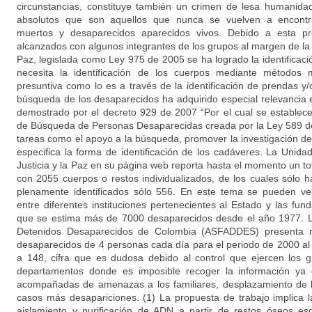
circunstancias, constituye también un crimen de lesa humanida
absolutos que son aquellos que nunca se vuelven a encontra
muertos y desaparecidos aparecidos vivos. Debido a esta pr
alcanzados con algunos integrantes de los grupos al margen de la l
Paz, legislada como Ley 975 de 2005 se ha logrado la identifica
necesita la identificación de los cuerpos mediante métodos
presuntiva como lo es a través de la identificación de prendas y
búsqueda de los desaparecidos ha adquirido especial relevancia 
demostrado por el decreto 929 de 2007 “Por el cual se establec
de Búsqueda de Personas Desaparecidas creada por la Ley 589 de
tareas como el apoyo a la búsqueda, promover la investigación de
especifica la forma de identificación de los cadáveres. La Unida
Justicia y la Paz en su página web reporta hasta el momento un t
con 2055 cuerpos o restos individualizados, de los cuales sólo h
plenamente identificados sólo 556. En este tema se pueden ve
entre diferentes instituciones pertenecientes al Estado y las fu
que se estima más de 7000 desaparecidos desde el año 1977. L
Detenidos Desaparecidos de Colombia (ASFADDES) presenta r
desaparecidos de 4 personas cada día para el periodo de 2000 al 
a 148, cifra que es dudosa debido al control que ejercen los 
departamentos donde es imposible recoger la información ya 
acompañadas de amenazas a los familiares, desplazamiento de
casos más desapariciones. (1) La propuesta de trabajo implica 
aislamiento y purificación de ADN a partir de restos óseos esq