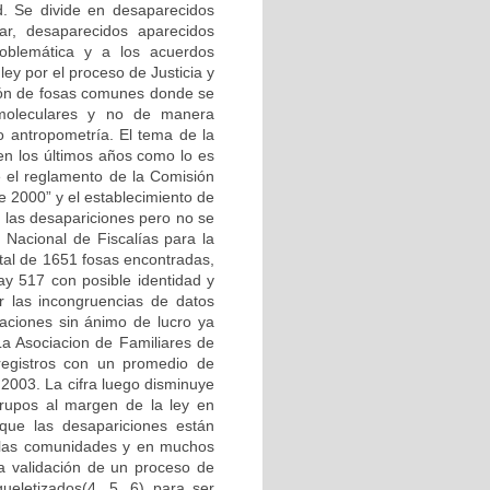
d. Se divide en desaparecidos
r, desaparecidos aparecidos
oblemática y a los acuerdos
ey por el proceso de Justicia y
ción de fosas comunes donde se
 moleculares y no de manera
/o antropometría. El tema de la
en los últimos años como lo es
e el reglamento de la Comisión
 2000” y el establecimiento de
 las desapariciones pero no se
d Nacional de Fiscalías para la
otal de 1651 fosas encontradas,
ay 517 con posible identidad y
r las incongruencias de datos
ndaciones sin ánimo de lucro ya
a Asociacion de Familiares de
egistros con un promedio de
2003. La cifra luego disminuye
grupos al margen de la ley en
que las desapariciones están
 las comunidades y en muchos
la validación de un proceso de
ueletizados(4, 5, 6) para ser