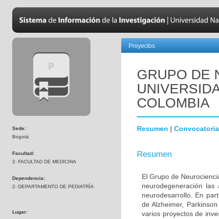
Proyectos
GRUPO DE 
UNIVERSID
COLOMBIA
Resumen
|
Convocatoria
Sede:
Bogotá
Resumen
Facultad:
2- FACULTAD DE MEDICINA
El Grupo de Neurociencia
Dependencia:
neurodegeneración las a
2- DEPARTAMENTO DE PEDIATRÍA
neurodesarrollo. En part
de Alzheimer, Parkinson
Lugar:
varios proyectos de inve