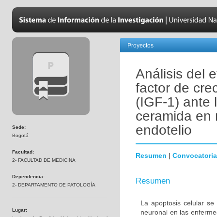
Proyectos
Análisis del 
factor de crec
(IGF-1) ante 
ceramida en 
endotelio
Sede:
Bogotá
Facultad:
Resumen
|
Convocatoria
2- FACULTAD DE MEDICINA
Dependencia:
Resumen
2- DEPARTAMENTO DE PATOLOGÍA
La apoptosis celular se
Lugar:
neuronal en las enferm