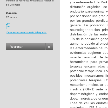
Instituto de Genética Universidad Nacional
y la enfermedad de Park
de Colombia
disfunción orgánica, s
endotelio parenquimal 
Duración:
por ocasionar una gran 
12 meses
por las grandes pérdida
genera. En población 
neurodegeneración prim
Descargar resultado de búsqueda
distribución de las en
1% de la población gene
aumento debido al enveje
Regresar
las enfermedades neurod
evidencias sugieren qu
muerte neuronal. De ta
herramienta para preven
terapias encaminadas a
potencial terapéutico. L
posibles mecanismos fi
potenciales terapias. 
mecanismo molecular del 
insulina (IGF-1) ante 
dopaminérgicas y endote
dopaminérgica de origen 
línea de células endotel
crecimiento IGF-1 como a