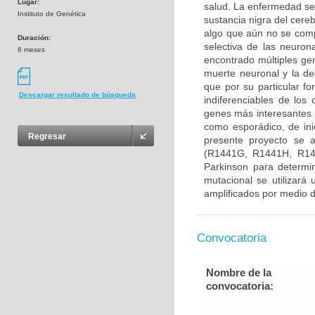
Lugar:
salud. La enfermedad se
Instituto de Genética
sustancia nigra del cere
algo que aún no se com
Duración:
selectiva de las neuron
6 meses
encontrado múltiples gen
muerte neuronal y la d
que por su particular f
Descargar resultado de búsqueda
indiferenciables de lo
genes más interesantes 
como esporádico, de ini
Regresar
presente proyecto se 
(R1441G, R1441H, R14
Parkinson para determin
mutacional se utilizará
amplificados por medio d
Convocatoria
Nombre de la
convocatoria: