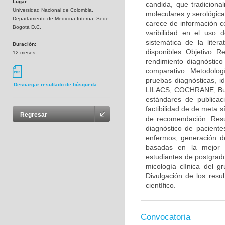
Lugar:
candida, que tradicion
Universidad Nacional de Colombia,
moleculares y serológica
Departamento de Medicina Interna, Sede
carece de información c
Bogotá D.C.
varibilidad en el uso 
sistemática de la lite
Duración:
disponibles. Objetivo: Re
12 meses
rendimiento diagnóstico
comparativo. Metodologí
pruebas diagnósticas, i
Descargar resultado de búsqueda
LILACS, COCHRANE, Busca
estándares de publicaci
factibilidad de de meta 
Regresar
de recomendación. Resu
diagnóstico de paciente
enfermos, generación de
basadas en la mejor e
estudiantes de postgrado
micología clínica del g
Divulgación de los resu
científico.
Convocatoria