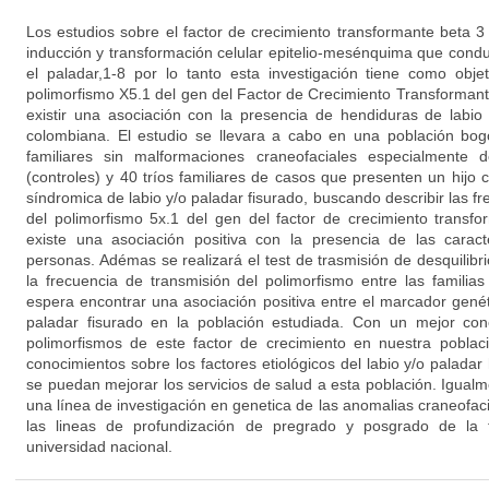
Los estudios sobre el factor de crecimiento transformante beta 3
inducción y transformación celular epitelio-mesénquima que conduc
el paladar,1-8 por lo tanto esta investigación tiene como objet
polimorfismo X5.1 del gen del Factor de Crecimiento Transformant
existir una asociación con la presencia de hendiduras de labio
colombiana. El estudio se llevara a cabo en una población bo
familiares sin malformaciones craneofaciales especialmente d
(controles) y 40 tríos familiares de casos que presenten un hijo
síndromica de labio y/o paladar fisurado, buscando describir las fr
del polimorfismo 5x.1 del gen del factor de crecimiento transf
existe una asociación positiva con la presencia de las caracte
personas. Adémas se realizará el test de trasmisión de desquilib
la frecuencia de transmisión del polimorfismo entre las familias
espera encontrar una asociación positiva entre el marcador genét
paladar fisurado en la población estudiada. Con un mejor con
polimorfismos de este factor de crecimiento en nuestra pobla
conocimientos sobre los factores etiológicos del labio y/o paladar
se puedan mejorar los servicios de salud a esta población. Igual
una línea de investigación en genetica de las anomalias craneofac
las lineas de profundización de pregrado y posgrado de la 
universidad nacional.