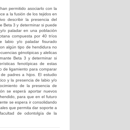
 han permitido asociarlo con la
e a la fusión de los tejidos en
ivo describir la presencia del
e Beta 3 y determinar si puede
 y/o paladar en una población
gotana compuesta por 40 tríos
e labio y/o paladar fisurado
 con algún tipo de hendidura no
ecuencias génotipicas y alelicas
ormante Beta 3 y determinar si
rísticas fenotípicas de estas
rio de ligamiento para comparar
 de padres a hijos. El estudio
ico y la presencia de labio y/o
ocimiento de la presencia de
ción se esperá aportar nuevos
 hendido, para que en el futuro
mente se espera ir consolidando
iales que permita dar soporte a
facultad de odontolgía de la