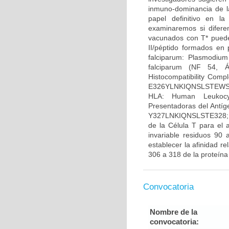
inmuno-dominancia de l
papel definitivo en l
examinaremos si difere
vacunados con T* pueden
II/péptido formados en 
falciparum: Plasmodium
falciparum (NF 54, Á
Histocompatibility Comp
E326YLNKIQNSLSTEWSPCSV
HLA: Human Leukocyt
Presentadoras del Antí
Y327LNKIQNSLSTE328; T
de la Célula T para el 
invariable residuos 90 
establecer la afinidad 
306 a 318 de la proteína
Convocatoria
Nombre de la
convocatoria: