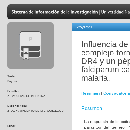
Proyectos
Influencia de
complejo for
DR4 y un pép
falciparum ca
malaria.
Sede:
Bogotá
Facultad:
Resumen
|
Convocatoria
2- FACULTAD DE MEDICINA
Dependencia:
Resumen
2- DEPARTAMENTO DE MICROBIOLOGÍA
La respuesta de linfoci
Lugar:
parásitos del genero 