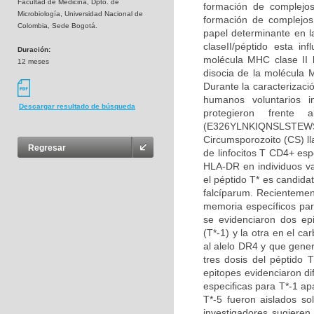
Facultad de Medicina, Dpto. de
formación de complejo
Microbiología, Universidad Nacional de
formación de complejos
Colombia, Sede Bogotá.
papel determinante en l
claseII/péptido esta i
Duración:
molécula MHC clase II 
12 meses
disocia de la molécula 
Durante la caracterizaci
humanos voluntarios i
Descargar resultado de búsqueda
protegieron frente
(E326YLNKIQNSLSTEWS
Circumsporozoito (CS) ll
Regresar
de linfocitos T CD4+ espe
HLA-DR en individuos va
el péptido T* es candida
falcíparum. Recientement
memoria específicos par
se evidenciaron dos ep
(T*-1) y la otra en el c
al alelo DR4 y que gener
tres dosis del péptido T
epitopes evidenciaron d
especificas para T*-1 ap
T*-5 fueron aislados so
investigadores sugieren