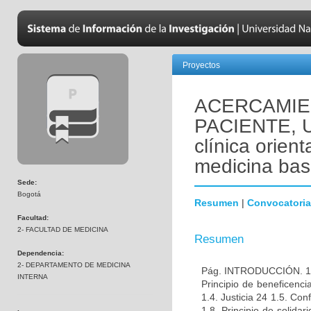
Proyectos
ACERCAMIEN
PACIENTE, Un
clínica orien
medicina bas
Sede:
Bogotá
Resumen
|
Convocatoria
Facultad:
2- FACULTAD DE MEDICINA
Resumen
Dependencia:
2- DEPARTAMENTO DE MEDICINA
Pág. INTRODUCCIÓN. 11 C
INTERNA
Principio de beneficenci
1.4. Justicia 24 1.5. Con
1.8. Principio de solidar