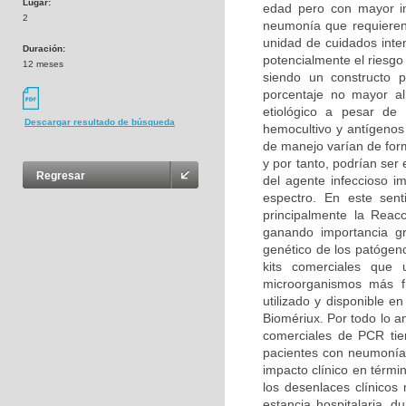
Lugar:
edad pero con mayor im
2
neumonía que requieren 
unidad de cuidados inte
Duración:
potencialmente el riesgo
12 meses
siendo un constructo 
porcentaje no mayor al
etiológico a pesar de 
Descargar resultado de búsqueda
hemocultivo y antígenos
de manejo varían de form
y por tanto, podrían ser
Regresar
del agente infeccioso i
espectro. En este sent
principalmente la Reac
ganando importancia gr
genético de los patógeno
kits comerciales que 
microorganismos más f
utilizado y disponible 
Biomériux. Por todo lo an
comerciales de PCR tie
pacientes con neumonía 
impacto clínico en térmi
los desenlaces clínico
estancia hospitalaria, d