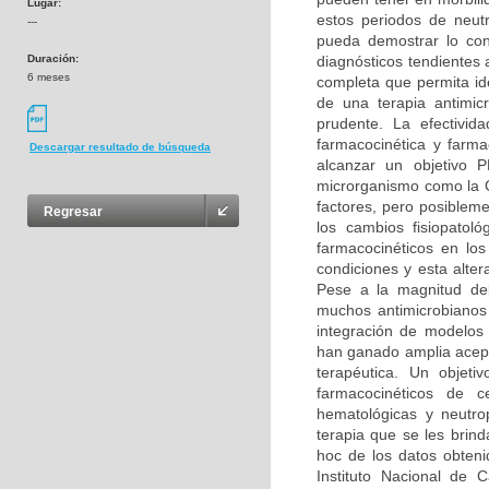
Lugar:
estos periodos de neu
---
pueda demostrar lo cont
Duración:
diagnósticos tendientes 
6 meses
completa que permita ide
de una terapia antimic
prudente. La efectivid
farmacocinética y farma
Descargar resultado de búsqueda
alcanzar un objetivo P
microrganismo como la C
factores, pero posiblem
Regresar
los cambios fisiopatol
farmacocinéticos en lo
condiciones y esta alte
Pese a la magnitud de
muchos antimicrobianos
integración de modelos
han ganado amplia acept
terapéutica. Un objeti
farmacocinéticos de c
hematológicas y neutrop
terapia que se les brind
hoc de los datos obteni
Instituto Nacional de 