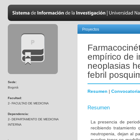
Proyectos
Farmacocinét
empírico de 
neoplasias h
febril posqui
Sede:
Bogotá
Resumen
|
Convocatoria
Facultad:
2- FACULTAD DE MEDICINA
Resumen
Dependencia:
2- DEPARTAMENTO DE MEDICINA
La presencia de period
INTERNA
recibiendo tratamiento 
neutropenia, dejan al p
pueden tener en morbili