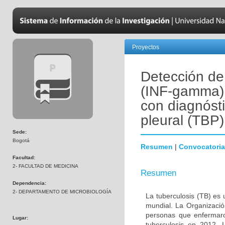
Proyectos
Detección de
(INF-gamma) 
con diagnósti
pleural (TBP)
Sede:
Bogotá
Resumen
|
Convocatoria
Facultad:
2- FACULTAD DE MEDICINA
Resumen
Dependencia:
2- DEPARTAMENTO DE MICROBIOLOGÍA
La tuberculosis (TB) es
mundial. La Organizació
personas que enfermaro
Lugar:
tuberculosis en 2012. 