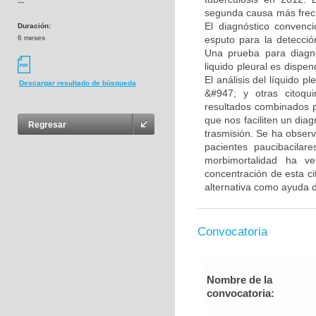
---
segunda causa más frecu
El diagnóstico convenci
Duración:
6 meses
esputo para la detecci
Una prueba para diagno
liquido pleural es disp
El análisis del líquido 
Descargar resultado de búsqueda
&#947; y otras citoqu
resultados combinados p
que nos faciliten un dia
Regresar
trasmisión. Se ha observ
pacientes paucibacilar
morbimortalidad ha v
concentración de esta ci
alternativa como ayuda 
Convocatoria
Nombre de la
convocatoria: