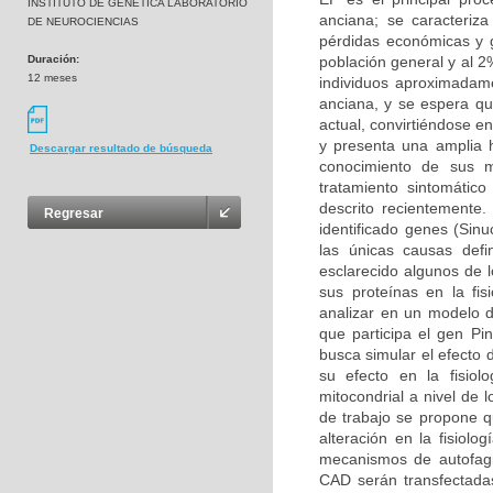
INSTITUTO DE GENETICA LABORATORIO
anciana; se caracteriz
DE NEUROCIENCIAS
pérdidas económicas y g
Duración:
población general y al 
12 meses
individuos aproximadam
anciana, y se espera q
actual, convirtiéndose 
y presenta una amplia h
Descargar resultado de búsqueda
conocimiento de sus m
tratamiento sintomátic
descrito recientemente
Regresar
identificado genes (Sin
las únicas causas def
esclarecido algunos de 
sus proteínas en la fis
analizar en un modelo d
que participa el gen Pin
busca simular el efecto 
su efecto en la fisio
mitocondrial a nivel de 
de trabajo se propone q
alteración en la fisiolo
mecanismos de autofagi
CAD serán transfectadas