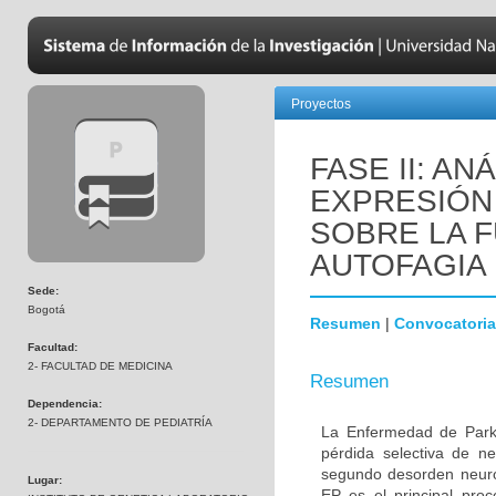
Proyectos
FASE II: AN
EXPRESIÓN 
SOBRE LA F
AUTOFAGIA
Sede:
Bogotá
Resumen
|
Convocatoria
Facultad:
2- FACULTAD DE MEDICINA
Resumen
Dependencia:
2- DEPARTAMENTO DE PEDIATRÍA
La Enfermedad de Parki
pérdida selectiva de n
segundo desorden neur
Lugar:
EP es el principal proc