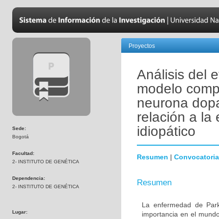
Proyectos
Análisis del 
modelo compu
neurona dopa
relación a l
idiopático
Sede:
Bogotá
Facultad:
Resumen
|
Convocatoria
2- INSTITUTO DE GENÉTICA
Dependencia:
Resumen
2- INSTITUTO DE GENÉTICA
La enfermedad de Park
Lugar:
importancia en el mundo