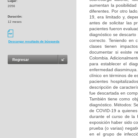
Lugar:
aumentan la posibilidad
2056
diferentes. Por otro lad
19, era limitado y, dep
Duración:
12 meses
antes de solicitar las
pacientes fueron evalua
diagnóstico se descarto
correcto. Teniendo en c
Descargar resultado de búsqueda
clases tienen impacto
documentar si existe r
Colombia. Adicionalment
Regresar
para establecer el diag
enfermedad diasminuya. O
clínico en términos de e
pacientes hospitalizad
descripción de caracterí
fue descartada en comp
También tiene como obje
diagnóstico. Métodos: Se
de COVID-19 a quienes 
durante el curso de la 
exposición haber sido c
prueba (o varias) negat
en el grupo de infecc