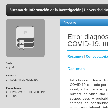
Proyectos
Error diagnós
COVID-19, un
Resumen
|
Convocatoria
Sede:
Bogotá
Resumen
Facultad:
Introducción: Desde di
2- FACULTAD DE MEDICINA
COVID-19 causada por e
Dependencia:
salud, a los médicos, 
2- DEPARTAMENTO DE MEDICINA
número de vidas que ha
INTERNA
sospechosos y probabl
carecen de sensibilida
sobrecarga laboral, fa