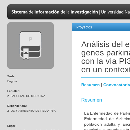
Proyectos
Análisis del 
genes parkin
con la vía PI
en un contex
Sede:
Bogotá
Resumen
|
Convocatoria
Facultad:
2- FACULTAD DE MEDICINA
Resumen
Dependencia:
2- DEPARTAMENTO DE PEDIATRÍA
La Enfermedad de Parki
Enfermedad de Alzheime
población adulta y anc
Lugar:
asociado a grandes pér