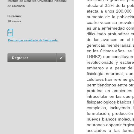
Instituto de Genética-Universidad Nacional
afecta al 0.3% de la po
de Colombia
afecta a unos 200.000 
Duración:
aumento de la població
18 meses
cuatro veces su prevalen
es una enfermedad compl
dificultado profundizar
de los avances en el t
Descargar resultado de búsqueda
genéticas mendelianas s
en los últimos años, se
LRRK2) que constituyen 
Regresar
revolucionado y esclar
embargo y a pesar del 
fisiología neuronal, a
celulares han re-emergi
permitiéndonos entre otr
proteína en ambientes 
intracelular en las qu
fisiopatológicos básicos
complejas, incluyendo
formulación, producción
nuevos blancos molecula
neuronas dopaminérgicas
asociados a las forma