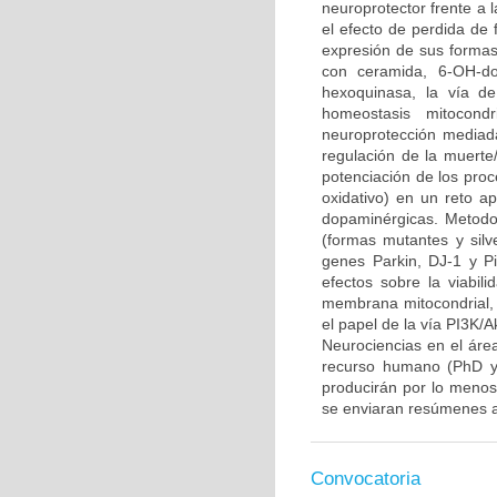
neuroprotector frente a
el efecto de perdida de 
expresión de sus formas 
con ceramida, 6-OH-do
hexoquinasa, la vía d
homeostasis mitocond
neuroprotección mediada
regulación de la muerte/
potenciación de los proce
oxidativo) en un reto 
dopaminérgicas. Metodo
(formas mutantes y sil
genes Parkin, DJ-1 y P
efectos sobre la viabili
membrana mitocondrial, l
el papel de la vía PI3K/A
Neurociencias en el áre
recurso humano (PhD y/
producirán por lo menos 
se enviaran resúmenes a
Convocatoria