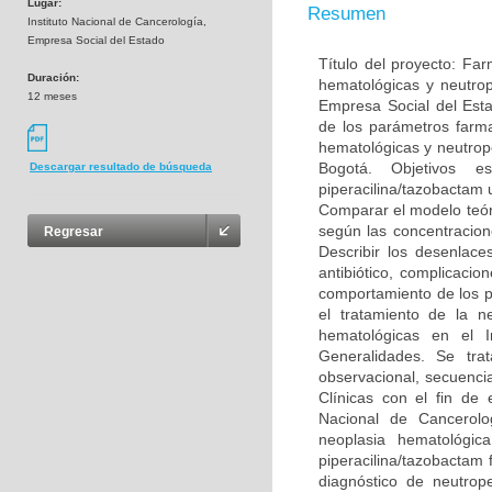
Lugar:
Resumen
Instituto Nacional de Cancerología,
Empresa Social del Estado
Título del proyecto: Fa
Duración:
hematológicas y neutrope
12 meses
Empresa Social del Esta
de los parámetros farma
hematológicas y neutrope
Bogotá. Objetivos e
Descargar resultado de búsqueda
piperacilina/tazobactam u
Comparar el modelo teór
según las concentracion
Regresar
Describir los desenlace
antibiótico, complicacio
comportamiento de los pa
el tratamiento de la n
hematológicas en el I
Generalidades. Se trat
observacional, secuenci
Clínicas con el fin de e
Nacional de Cancerolog
neoplasia hematológic
piperacilina/tazobactam
diagnóstico de neutrope