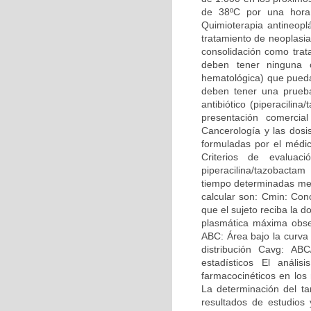
de 38ºC por una hora
Quimioterapia antineop
tratamiento de neoplasia
consolidación como trat
deben tener ninguna o
hematológica) que pueda 
deben tener una prueba
antibiótico (piperacilina
presentación comercial
Cancerología y las dosi
formuladas por el médic
Criterios de evaluac
piperacilina/tazobactam
tiempo determinadas med
calcular son: Cmin: Co
que el sujeto reciba la 
plasmática máxima obs
ABC: Área bajo la curva
distribución Cavg: ABC
estadísticos El anális
farmacocinéticos en los
La determinación del t
resultados de estudios 