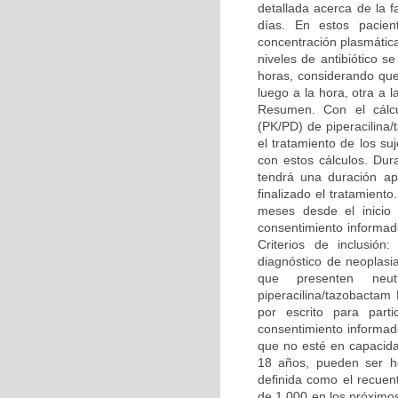
detallada acerca de la 
días. En estos pacien
concentración plasmática
niveles de antibiótico s
horas, considerando que
luego a la hora, otra a l
Resumen. Con el cálcu
(PK/PD) de piperacilin
el tratamiento de los su
con estos cálculos. Dura
tendrá una duración ap
finalizado el tratamient
meses desde el inicio 
consentimiento informado
Criterios de inclusión
diagnóstico de neoplas
que presenten neutr
piperacilina/tazobactam
por escrito para part
consentimiento informado
que no esté en capacida
18 años, pueden ser ho
definida como el recuen
de 1.000 en los próximos