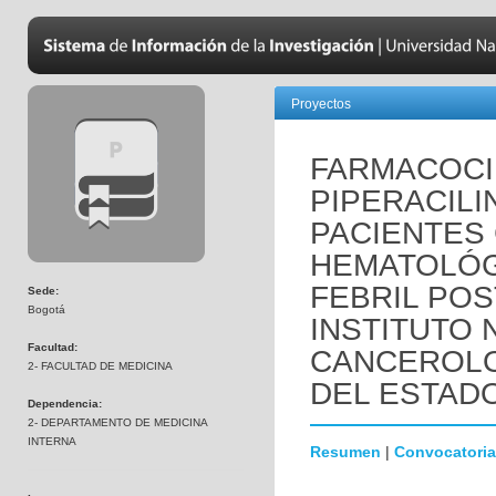
Proyectos
FARMACOCI
PIPERACIL
PACIENTES
HEMATOLÓG
FEBRIL POS
Sede:
Bogotá
INSTITUTO 
Facultad:
CANCEROLO
2- FACULTAD DE MEDICINA
DEL ESTAD
Dependencia:
2- DEPARTAMENTO DE MEDICINA
INTERNA
Resumen
|
Convocatoria