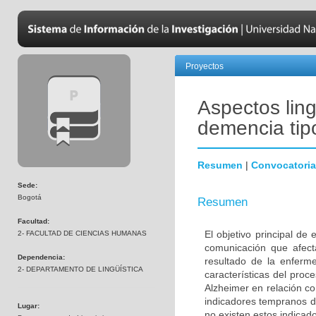
Proyectos
Aspectos ling
demencia tip
Resumen
|
Convocatoria
Sede:
Bogotá
Resumen
Facultad:
El objetivo principal de
2- FACULTAD DE CIENCIAS HUMANAS
comunicación que afec
Dependencia:
resultado de la enferme
2- DEPARTAMENTO DE LINGÜÍSTICA
características del pro
Alzheimer en relación c
indicadores tempranos de
Lugar:
no existen estos indicad