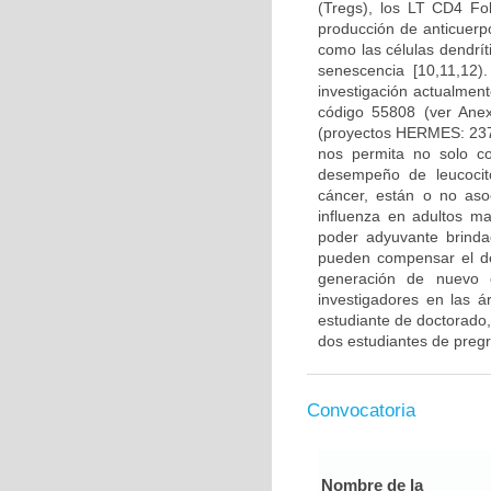
(Tregs), los LT CD4 Fo
producción de anticuerp
como las células dendrí
senescencia [10,11,12
investigación actualmen
código 55808 (ver Ane
(proyectos HERMES: 237
nos permita no solo co
desempeño de leucocito
cáncer, están o no aso
influenza en adultos m
poder adyuvante brinda
pueden compensar el d
generación de nuevo c
investigadores en las á
estudiante de doctorado,
dos estudiantes de preg
Convocatoria
Nombre de la