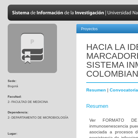
Proyectos
HACIA LA I
MARCADORE
SISTEMA IN
COLOMBIA
Sede:
Bogotá
Resumen
|
Convocatoria
Facultad:
2- FACULTAD DE MEDICINA
Resumen
Dependencia:
2- DEPARTAMENTO DE MICROBIOLOGÍA
Ver FORMATO DE
inmunosenescencia pued
asociada a procesos de
Lugar:
persistencia de infeccio