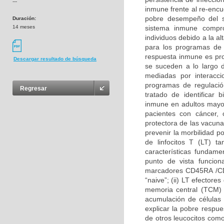
---
inmune frente al re-encu
pobre desempeño del 
Duración:
14 meses
sistema inmune compro
individuos debido a la a
para los programas de 
respuesta inmune es pro
Descargar resultado de búsqueda
se suceden a lo largo d
mediadas por interacc
programas de regulació
Regresar
tratado de identificar
inmune en adultos mayo
pacientes con cáncer, 
protectora de las vacun
prevenir la morbilidad p
de linfocitos T (LT) 
características fundam
punto de vista funciona
marcadores CD45RA /CD4
“naive”; (ii) LT efectore
memoria central (TCM) 
acumulación de células
explicar la pobre respu
de otros leucocitos co