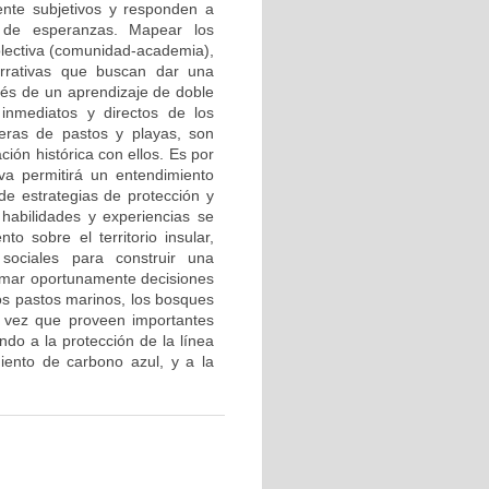
ente subjetivos y responden a
y de esperanzas. Mapear los
olectiva (comunidad-academia),
narrativas que buscan dar una
avés de un aprendizaje de doble
 inmediatos y directos de los
eras de pastos y playas, son
ión histórica con ellos. Es por
va permitirá un entendimiento
 de estrategias de protección y
habilidades y experiencias se
o sobre el territorio insular,
 sociales para construir una
tomar oportunamente decisiones
Los pastos marinos, los bosques
a vez que proveen importantes
ndo a la protección de la línea
miento de carbono azul, y a la