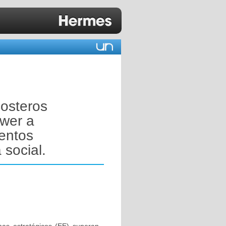
costeros
ower a
ientos
social.