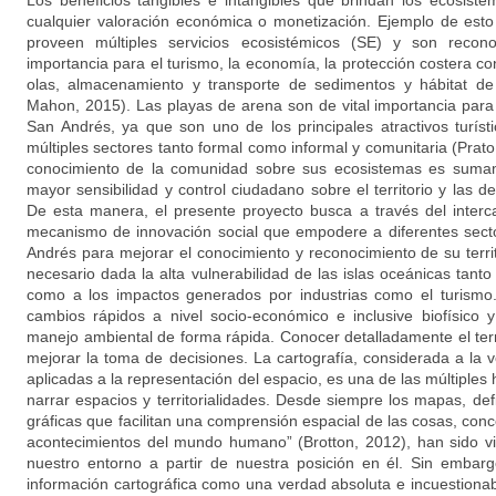
Los beneficios tangibles e intangibles que brindan los ecosist
cualquier valoración económica o monetización. Ejemplo de esto
proveen múltiples servicios ecosistémicos (SE) y son recon
importancia para el turismo, la economía, la protección costera c
olas, almacenamiento y transporte de sedimentos y hábitat d
Mahon, 2015). Las playas de arena son de vital importancia para
San Andrés, ya que son uno de los principales atractivos turís
múltiples sectores tanto formal como informal y comunitaria (Prato 
conocimiento de la comunidad sobre sus ecosistemas es sumam
mayor sensibilidad y control ciudadano sobre el territorio y las 
De esta manera, el presente proyecto busca a través del inter
mecanismo de innovación social que empodere a diferentes secto
Andrés para mejorar el conocimiento y reconocimiento de su terr
necesario dada la alta vulnerabilidad de las islas oceánicas tant
como a los impactos generados por industrias como el turismo
cambios rápidos a nivel socio-económico e inclusive biofísico
manejo ambiental de forma rápida. Conocer detalladamente el terr
mejorar la toma de decisiones. La cartografía, considerada a la 
aplicadas a la representación del espacio, es una de las múltiples
narrar espacios y territorialidades. Desde siempre los mapas, de
gráficas que facilitan una comprensión espacial de las cosas, con
acontecimientos del mundo humano” (Brotton, 2012), han sido vi
nuestro entorno a partir de nuestra posición en él. Sin embarg
información cartográfica como una verdad absoluta e incuestionabl