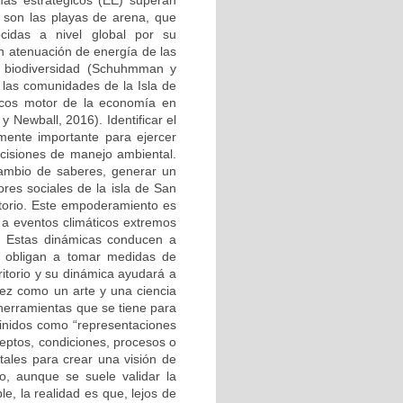
emas estratégicos (EE) superan
 son las playas de arena, que
ocidas a nivel global por su
on atenuación de energía de las
e biodiversidad (Schuhmman y
 las comunidades de la Isla de
ticos motor de la economía en
y Newball, 2016). Identificar el
ente importante para ejercer
decisiones de manejo ambiental.
cambio de saberes, generar un
res sociales de la isla de San
itorio. Este empoderamiento es
o a eventos climáticos extremos
. Estas dinámicas conducen a
 y obligan a tomar medidas de
itorio y su dinámica ayudará a
vez como un arte y una ciencia
 herramientas que se tiene para
finidos como “representaciones
ceptos, condiciones, procesos o
tales para crear una visión de
o, aunque se suele validar la
e, la realidad es que, lejos de