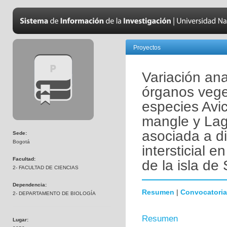
Proyectos
Variación ana
órganos veget
especies Avi
mangle y Lag
asociada a di
Sede:
Bogotá
intersticial 
Facultad:
de la isla d
2- FACULTAD DE CIENCIAS
Dependencia:
Resumen
|
Convocatoria
2- DEPARTAMENTO DE BIOLOGÍA
Resumen
Lugar: