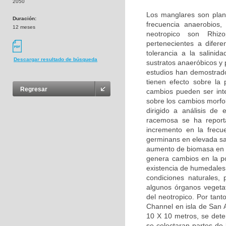
2050
Los manglares son plant
Duración:
frecuencia anaerobios
12 meses
neotropico son Rhiz
pertenecientes a dife
tolerancia a la salini
Descargar resultado de búsqueda
sustratos anaeróbicos y 
estudios han demostrado 
tienen efecto sobre la 
Regresar
cambios pueden ser inte
sobre los cambios morfol
dirigido a análisis de 
racemosa se ha reporta
incremento en la frecu
germinans en elevada sal
aumento de biomasa en r
genera cambios en la po
existencia de humedales 
condiciones naturales, 
algunos órganos vegeta
del neotropico. Por tant
Channel en isla de San 
10 X 10 metros, se dete
se colectaran partes de 