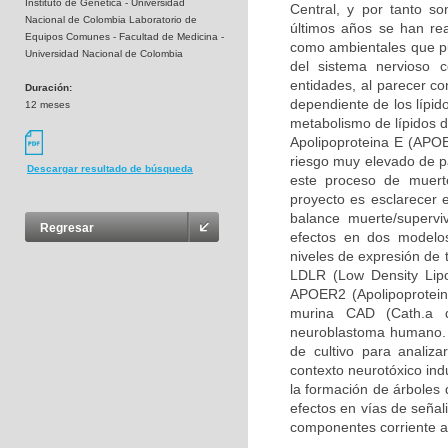
Instituto de Genética - Universidad
Central, y por tanto so
Nacional de Colombia Laboratorio de
últimos años se han rea
Equipos Comunes - Facultad de Medicina -
como ambientales que pue
Universidad Nacional de Colombia
del sistema nervioso 
entidades, al parecer c
Duración:
dependiente de los lípid
12 meses
metabolismo de lípidos d
Apolipoproteina E (APOE
riesgo muy elevado de pa
Descargar resultado de búsqueda
este proceso de muerte
proyecto es esclarecer 
balance muerte/supervi
Regresar
efectos en dos modelos
niveles de expresión de 
LDLR (Low Density Lipo
APOER2 (Apolipoprotein 
murina CAD (Cath.a d
neuroblastoma humano. 
de cultivo para analiz
contexto neurotóxico ind
la formación de árboles 
efectos en vías de señal
componentes corriente a