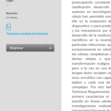
Lugar:
preocupación constante
---
clasificación, desarrol
avances en tecnologías
Duración:
célula han permitido ev
10 meses
ello es la evaluación 
diagnostico o para prede
y los mecanismos por l
Descargar resultado de búsqueda
desarrollo de la medicin
científicos en la inves
partículas infecciosas 
Regresar
exclusivamente en célula
las células neoplásicas
dichas células o que
transformación maligna
pero a la vez es una li
tengan dicho receptor ce
virus oncolítico con cap
tejidos y cada una de 
complejos. Por otro la
Technical Requirements 
primero caracterizar el 
estudio en líneas celul
investigaciones reali
Universidad Nacional de 