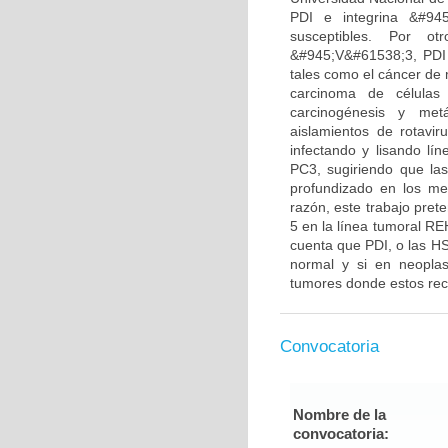
PDI e integrina &#945
susceptibles. Por ot
&#945;V&#61538;3, PDI 
tales como el cáncer de 
carcinoma de células
carcinogénesis y metá
aislamientos de rotavir
infectando y lisando lí
PC3, sugiriendo que las
profundizado en los me
razón, este trabajo pret
5 en la línea tumoral R
cuenta que PDI, o las HS
normal y si en neoplasi
tumores donde estos rec
Convocatoria
Nombre de la
convocatoria: