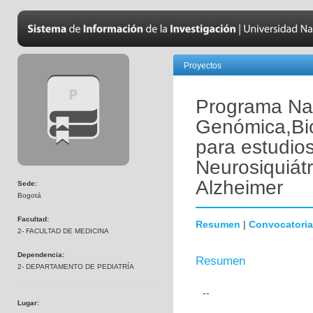
Proyectos
Programa Nac
Genómica,Bio
para estudio
Neurosiquiát
Alzheimer
Sede:
Bogotá
Facultad:
Resumen
|
Convocatoria
2- FACULTAD DE MEDICINA
Dependencia:
Resumen
2- DEPARTAMENTO DE PEDIATRÍA
--
Lugar: