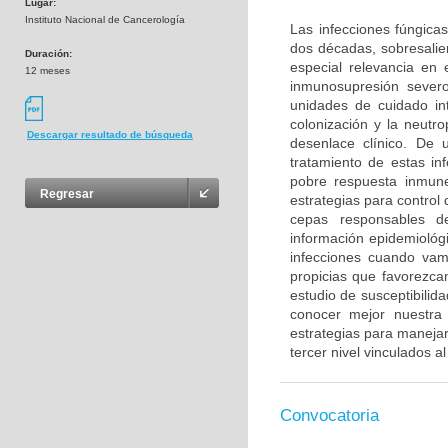
Lugar:
Instituto Nacional de Cancerología
Las infecciones fúngica
dos décadas, sobresalie
Duración:
especial relevancia en
12 meses
inmunosupresión sever
unidades de cuidado in
colonización y la neutr
Descargar resultado de búsqueda
desenlace clínico. De 
tratamiento de estas in
pobre respuesta inmune
Regresar
estrategias para control 
cepas responsables de
información epidemiológ
infecciones cuando vam
propicias que favorezcan
estudio de susceptibilid
conocer mejor nuestra s
estrategias para manejar
tercer nivel vinculados a
Convocatoria