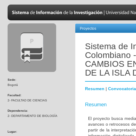
Proyectos
Sistema de I
Colombiano -
CAMBIOS E
DE LA ISLA
Sede:
Bogotá
Resumen
|
Convocatoria
Facultad:
2- FACULTAD DE CIENCIAS
Resumen
Dependencia:
2- DEPARTAMENTO DE BIOLOGÍA
El proyecto busca median
avances o retrocesos de 
partir de la interpretac
Lugar:
información digitalizad