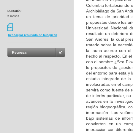
---
Colombia fortaleciendo e
Archipiélago de San And
Duración:
6 meses
un tema de prioridad de
propuestas desde los año
Universidad Nacional d
resultado un deterioro d
Descargar resultado de búsqueda
San Andrés, la cual pr
tratado sobre la necesi
la fauna acorde con el 
Regresar
hecho al respecto. En e
con el nombre ¿Sea Flow
lo propósitos de ¿soste
del entorno para esta y 
estudio integrado de la
involucradas en el camp
servirá como fuente de r
de interés particular, s
avances en la investiga
región biogeográfica, 
información. Los volúmen
bajo sistemas de inform
convierten en un camp
interacción con diferente