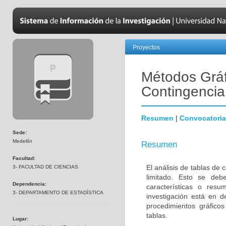
Proyectos
Métodos Gráf
Contingencia
Resumen
|
Convocatoria
Sede:
Medellín
Resumen
Facultad:
El análisis de tablas de 
3- FACULTAD DE CIENCIAS
limitado. Esto se deb
Dependencia:
características o resu
3- DEPARTAMENTO DE ESTADÍSTICA
investigación está en d
procedimientos gráfico
tablas.
Lugar: