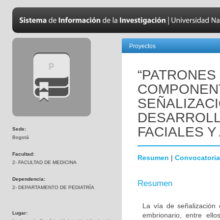
Proyectos
“PATRONES
COMPONENT
SEÑALIZAC
DESARROLL
FACIALES Y
Sede:
Bogotá
Facultad:
Resumen
|
Convocatoria
2- FACULTAD DE MEDICINA
Dependencia:
Resumen
2- DEPARTAMENTO DE PEDIATRÍA
La vía de señalización 
Lugar:
embrionario, entre ello