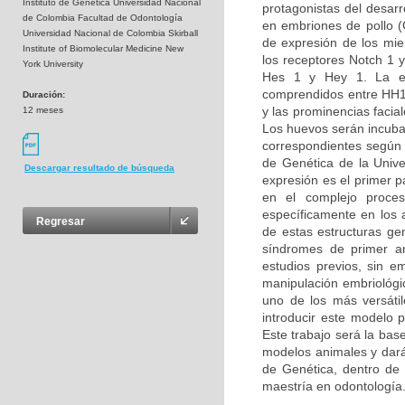
Instituto de Genética Universidad Nacional
protagonistas del desarro
de Colombia Facultad de Odontología
en embriones de pollo (G
Universidad Nacional de Colombia Skirball
de expresión de los miem
Institute of Biomolecular Medicine New
los receptores Notch 1 y
York University
Hes 1 y Hey 1. La ex
comprendidos entre HH14
Duración:
y las prominencias facia
12 meses
Los huevos serán incuba
correspondientes según l
de Genética de la Unive
Descargar resultado de búsqueda
expresión es el primer 
en el complejo proces
específicamente en los 
Regresar
de estas estructuras ge
síndromes de primer ar
estudios previos, sin e
manipulación embriológic
uno de los más versáti
introducir este modelo 
Este trabajo será la bas
modelos animales y dará 
de Genética, dentro de l
maestría en odontología