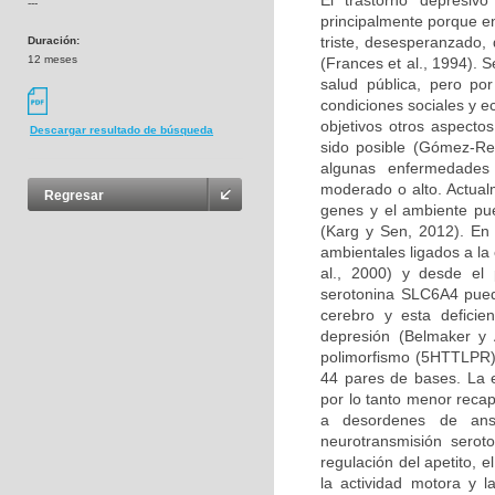
El trastorno depresiv
---
principalmente porque e
triste, desesperanzado,
Duración:
12 meses
(Frances et al., 1994). 
salud pública, pero po
condiciones sociales y 
objetivos otros aspectos
Descargar resultado de búsqueda
sido posible (Gómez-Re
algunas enfermedades
moderado o alto. Actualm
Regresar
genes y el ambiente pu
(Karg y Sen, 2012). En
ambientales ligados a la
al., 2000) y desde el 
serotonina SLC6A4 puede
cerebro y esta deficie
depresión (Belmaker y
polimorfismo (5HTTLPR) 
44 pares de bases. La e
por lo tanto menor recap
a desordenes de ansi
neurotransmisión seroto
regulación del apetito, 
la actividad motora y 