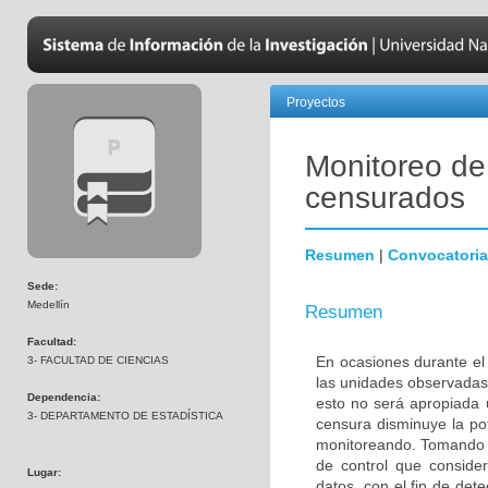
Proyectos
Monitoreo de
censurados
Resumen
|
Convocatoria
Sede:
Medellín
Resumen
Facultad:
En ocasiones durante el
3- FACULTAD DE CIENCIAS
las unidades observadas
Dependencia:
esto no será apropiada u
3- DEPARTAMENTO DE ESTADÍSTICA
censura disminuye la po
monitoreando. Tomando e
de control que conside
Lugar:
datos, con el fin de de