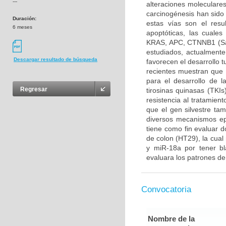
---
alteraciones moleculares
carcinogénesis han sido 
Duración:
estas vías son el resu
6 meses
apoptóticas, las cuale
KRAS, APC, CTNNB1 (San
estudiados, actualment
Descargar resultado de búsqueda
favorecen el desarrollo 
recientes muestran que 
para el desarrollo de l
Regresar
tirosinas quinasas (TKI
resistencia al tratamien
que el gen silvestre ta
diversos mecanismos epi
tiene como fin evaluar 
de colon (HT29), la cua
y miR-18a por tener b
evaluara los patrones de 
Convocatoria
Nombre de la