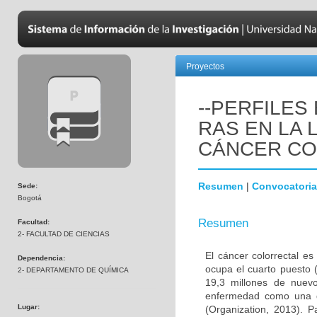
Proyectos
--PERFILES
RAS EN LA 
CÁNCER CO
Resumen
|
Convocatoria
Sede:
Bogotá
Resumen
Facultad:
2- FACULTAD DE CIENCIAS
El cáncer colorrectal e
Dependencia:
ocupa el cuarto puesto
2- DEPARTAMENTO DE QUÍMICA
19,3 millones de nuev
enfermedad como una d
Lugar:
(Organization, 2013). P