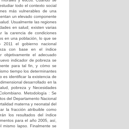
, morales y éticos. Cuando se
studiar todo el contexto social
ones más vulnerables de una
esentan un elevado componente
n salud. Usualmente las regiones
ades en salud; existen varias
ar la carencia de condiciones
uos en una población, lo que se
 2011 el gobierno nacional
eza con base en el índice
ar objetivamente el adecuado
n nuevo indicador de pobreza se
rmente para tal fin, y cómo se
mismo tiempo los determinantes
 es identificar la existencia de
idimensional desarrollado en la
salud, pobreza y Necesidades
Colombiano. Metodología : Se
datos del Departamento Nacional
rtalidad materna y neonatal del
r la fracción atribuible como
án los resultados del índice
mentos para el año 2005, así,
el mismo lapso. Finalmente se