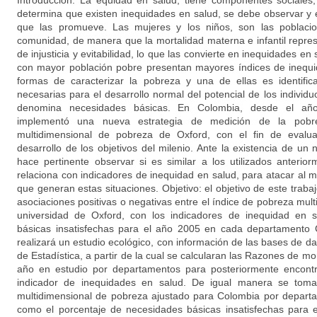
Introducción: La equidad en salud, tiene componentes sociales
determina que existen inequidades en salud, se debe observar y e
que las promueve. Las mujeres y los niños, son las poblaci
comunidad, de manera que la mortalidad materna e infantil repr
de injusticia y evitabilidad, lo que las convierte en inequidades e
con mayor población pobre presentan mayores índices de inequid
formas de caracterizar la pobreza y una de ellas es identific
necesarias para el desarrollo normal del potencial de los individ
denomina necesidades básicas. En Colombia, desde el año
implementó una nueva estrategia de medición de la pobr
multidimensional de pobreza de Oxford, con el fin de evalu
desarrollo de los objetivos del milenio. Ante la existencia de u
hace pertinente observar si es similar a los utilizados anterio
relaciona con indicadores de inequidad en salud, para atacar al 
que generan estas situaciones. Objetivo: el objetivo de este trabajo
asociaciones positivas o negativas entre el índice de pobreza mult
universidad de Oxford, con los indicadores de inequidad en 
básicas insatisfechas para el año 2005 en cada departamento 
realizará un estudio ecológico, con información de las bases de 
de Estadística, a partir de la cual se calcularan las Razones de mo
año en estudio por departamentos para posteriormente encontra
indicador de inequidades en salud. De igual manera se tomar
multidimensional de pobreza ajustado para Colombia por departa
como el porcentaje de necesidades básicas insatisfechas para 