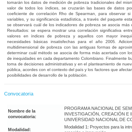
tomarán los datos de medición de pobreza tradicionales del mis
valor de todos los índices, se cruzarán las bases de datos po
coeficiente de correlación Rho de Spearman, para observar si
variables, y su significancia estadística, a través del paquete est
se observará cuál de los indicadores de pobreza se asocia más 
Resultados: se espera mostrar una correlación significativa ent
valores en índices de pobreza y aquellos con mayor inequ
necesidades básicas insatisfechas para el año 2005. Adicio
multidimensional de pobreza con las antiguas formas de aproxi
determinar cuál método se asocia de forma más acertada con los
de inequidades en cada departamento Colombiano. Finalmente b
toma de decisiones administrativas y en el planteamiento de nuev
pública, acordes con el contexto del país y los factores que afectan 
posibilidades de desarrollo de la población.
Convocatoria
PROGRAMA NACIONAL DE SEM
Nombre de la
INVESTIGACIÓN, CREACIÓN E 
convocatoria:
UNIVERSIDAD NACIONAL DE CO
Modalidad 1: Proyectos para la intr
Modalidad: