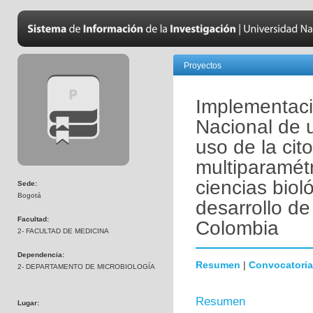
Proyectos
Implementaci
Nacional de 
uso de la cito
multiparamétr
ciencias biol
Sede:
Bogotá
desarrollo de
Facultad:
Colombia
2- FACULTAD DE MEDICINA
Dependencia:
Resumen
|
Convocatoria
2- DEPARTAMENTO DE MICROBIOLOGÍA
Resumen
Lugar: