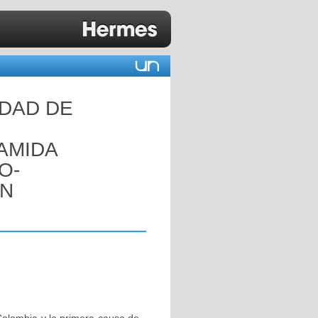
IDAD DE
AMIDA
O-
ON