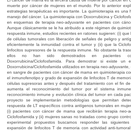
El cáncer de mama es la tercera causa de muerte por cáncer en 
muerte por cáncer de mujeres en el mundo. Por lo anterior expl
estrategias terapéuticas es importante. La quimioterapia es una 
manejo del cáncer. La quimioterapia con Doxorrubicina y Ciclofos
en esquemas de terapia neo-adyuvante en pacientes con cánc
Aunque clásicamente se le ha atribuido a este régimen de quimiot
respuesta inmune, estudios recientes en ratones sugieren: (i) que
de células tumorales con liberación de señales de peligro y ant
eficientemente la inmunidad contra el tumor y (ii) que la Ciclof
linfocitos supresores de la respuesta inmune. No obstante la tra
ellos no han sido demostrados en pacientes co
Doxorrubicina/Ciclofosfamida. Para demostrar si existe un 
Doxorrubicina/Ciclofosfamida utilizados en terapia neo-adyuvante,
en sangre de pacientes con cáncer de mama en quimioterapia con
el inmunofenotipo y grado de expansión de linfocitos T de memori
células supresoras antes y después del tratamiento con el fin de e
aumenta el reconocimiento del tumor por el sistema inmune 
reconocimiento inmune y evolución clínica del tumor en cada paci
proyecto se implementarán metodologías que permitan detecta
respuesta de LT específicos contra antígenos tumorales en mujer
(i) pacientes con cáncer de mama que recibirán terapia neo-a
Ciclofosfamida y (ii) mujeres sanas no tratadas como grupo contr
experimental propuestos buscamos responder las siguientes
expansión de linfocitos T de memoria con actividad anti-tumoral