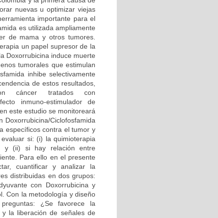
Colombia y la primera causa de
orar nuevas u optimizar viejas
herramienta importante para el
famida es utilizada ampliamente
er de mama y otros tumores.
erapia un papel supresor de la
 la Doxorrubicina induce muerte
ígenos tumorales que estimulan
osfamida inhibe selectivamente
scendencia de estos resultados,
n cáncer tratados con
efecto inmuno-estimulador de
 en este estudio se monitoreará
 Doxorrubicina/Ciclofosfamida
a específicos contra el tumor y
valuar si: (i) la quimioterapia
y (ii) si hay relación entre
ente. Para ello en el presente
r, cuantificar y analizar la
es distribuidas en dos grupos:
dyuvante con Doxorrubicina y
ol. Con la metodología y diseño
 preguntas: ¿Se favorece la
 y la liberación de señales de