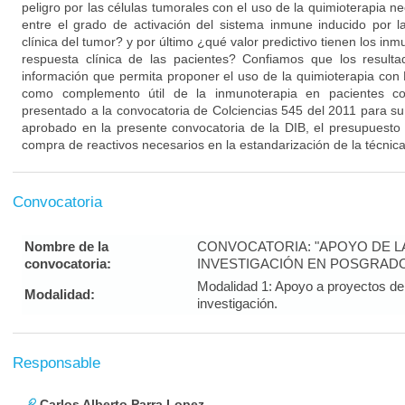
peligro por las células tumorales con el uso de la quimioterapia n
entre el grado de activación del sistema inmune inducido por l
clínica del tumor? y por último ¿qué valor predictivo tienen los in
respuesta clínica de las pacientes? Confiamos que los result
información que permita proponer el uso de la quimioterapia con 
como complemento útil de la inmunoterapia en pacientes co
presentado a la convocatoria de Colciencias 545 del 2011 para su
aprobado en la presente convocatoria de la DIB, el presupuesto 
compra de reactivos necesarios en la estandarización de la técnica 
Convocatoria
Nombre de la
CONVOCATORIA: "APOYO DE LA 
convocatoria:
INVESTIGACIÓN EN POSGRADO
Modalidad 1: Apoyo a proyectos de 
Modalidad:
investigación.
Responsable
Carlos Alberto Parra Lopez