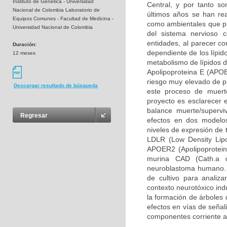
Instituto de Genética - Universidad
Central, y por tanto so
Nacional de Colombia Laboratorio de
últimos años se han rea
Equipos Comunes - Facultad de Medicina -
como ambientales que pue
Universidad Nacional de Colombia
del sistema nervioso 
entidades, al parecer c
Duración:
dependiente de los lípid
12 meses
metabolismo de lípidos d
Apolipoproteina E (APOE
riesgo muy elevado de pa
Descargar resultado de búsqueda
este proceso de muerte
proyecto es esclarecer 
balance muerte/supervi
Regresar
efectos en dos modelos
niveles de expresión de 
LDLR (Low Density Lipo
APOER2 (Apolipoprotein 
murina CAD (Cath.a d
neuroblastoma humano. 
de cultivo para analiz
contexto neurotóxico ind
la formación de árboles 
efectos en vías de señal
componentes corriente a