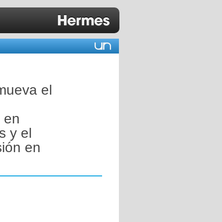
mueva el
n en
s y el
sión en