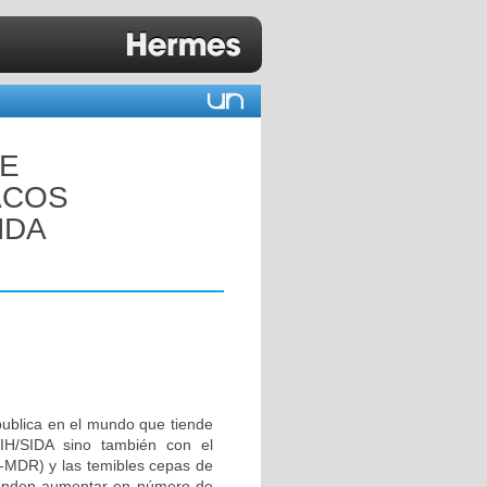
DE
ACOS
NDA
publica en el mundo que tiende
IH/SIDA sino también con el
B-MDR) y las temibles cepas de
tienden aumentar en número de