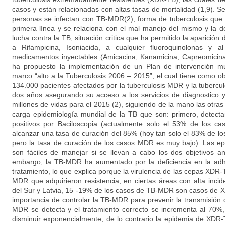
casos y están relacionadas con altas tasas de mortalidad (1,9). 
personas se infectan con TB-MDR(2), forma de tuberculosis que 
primera línea y se relaciona con el mal manejo del mismo y la d
lucha contra la TB; situación critica que ha permitido la aparició
a Rifampicina, Isoniacida, a cualquier fluoroquinolonas y
medicamentos inyectables (Amicacina, Kanamicina, Capreomicin
ha propuesto la implementación de un Plan de intervención mu
marco “alto a la Tuberculosis 2006 – 2015”, el cual tiene como obje
134.000 pacientes afectados por la tuberculosis MDR y la tubercu
dos años asegurando su acceso a los servicios de diagnostico y
millones de vidas para el 2015 (2), siguiendo de la mano las otras 
carga epidemiología mundial de la TB que son: primero, detecta
positivos por Baciloscopia (actualmente solo el 53% de los ca
alcanzar una tasa de curación del 85% (hoy tan solo el 83% de lo
pero la tasa de curación de los casos MDR es muy bajo). Las ep
son fáciles de manejar si se llevan a cabo los dos objetivos a
embargo, la TB-MDR ha aumentado por la deficiencia en la adhe
tratamiento, lo que explica porque la virulencia de las cepas XDR-
MDR que adquirieron resistencia; en ciertas áreas con alta in
del Sur y Latvia, 15 -19% de los casos de TB-MDR son casos de XD
importancia de controlar la TB-MDR para prevenir la transmisión
MDR se detecta y el tratamiento correcto se incrementa al 70
disminuir exponencialmente, de lo contrario la epidemia de XDR-T