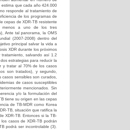
Se estima que cada año 424.000
no responde al tratamiento de
eficiencia de los programas de
n de cepas de XDR-TB resistente
 al menos a uno de los tres
a), Ante tal panorama, la OMS
ndial (2007-2008) dentro del
tivo principal salvar la vida a
losis XDR durante los próximos
 tratamiento, salvando así 1.2
dos estrategias para reducir la
r y tratar al 70% de los casos
sos son tratados), y segundo,
s casos sensibles son curados,
idemias de casos susceptibles
nteriormente mencionados. Sin
rencia y/o la formulación del
TB tiene su origen en las cepas
cidencia de TB-MDR como Korea
R-TB, situación que ratifica la
 de XDR-TB. Entonces si la TB-
%, los casos de XDR-TB podrán
B podrá ser incontrolable (3).