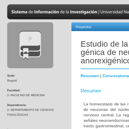
Proyectos
Estudio de la
génica de ne
anorexigénic
Resumen
|
Convocatoria
Sede:
Bogotá
Resumen
Facultad:
2- FACULTAD DE MEDICINA
La homeostasis de las r
Dependencia:
de neuronas del núcleo
2- DEPARTAMENTO DE CIENCIAS
nervioso central. La re
FISIOLÓGICAS
señales neuroendocrinas 
tracto gastrointestinal, 