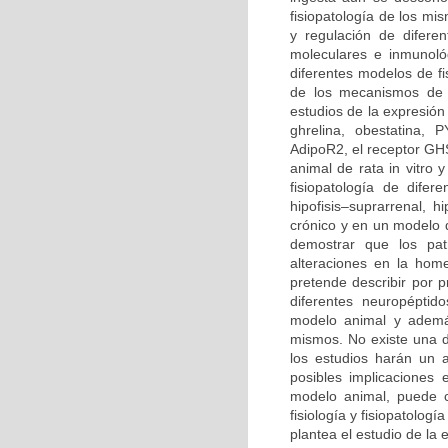
fisiopatología de los mi
y regulación de difere
moleculares e inmunológ
diferentes modelos de fi
de los mecanismos de 
estudios de la expresió
ghrelina, obestatina, 
AdipoR2, el receptor GHS
animal de rata in vitro 
fisiopatología de difer
hipofisis–suprarrenal, 
crónico y en un modelo d
demostrar que los pat
alteraciones en la home
pretende describir por p
diferentes neuropéptid
modelo animal y además
mismos. No existe una d
los estudios harán un 
posibles implicaciones 
modelo animal, puede co
fisiología y fisiopatolo
plantea el estudio de la