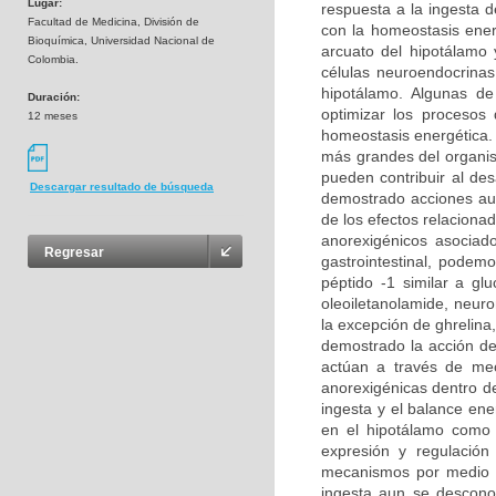
Lugar:
respuesta a la ingesta d
Facultad de Medicina, División de
con la homeostasis ener
Bioquímica, Universidad Nacional de
arcuato del hipotálamo 
Colombia.
células neuroendocrinas
hipotálamo. Algunas de
Duración:
optimizar los procesos 
12 meses
homeostasis energética. 
más grandes del organism
pueden contribuir al de
Descargar resultado de búsqueda
demostrado acciones au
de los efectos relacionad
anorexigénicos asociad
Regresar
gastrointestinal, podemo
péptido -1 similar a gl
oleoiletanolamide, neur
la excepción de ghrelina
demostrado la acción de
actúan a través de me
anorexigénicas dentro de
ingesta y el balance ene
en el hipotálamo como 
expresión y regulació
mecanismos por medio de
ingesta aun se desconoc