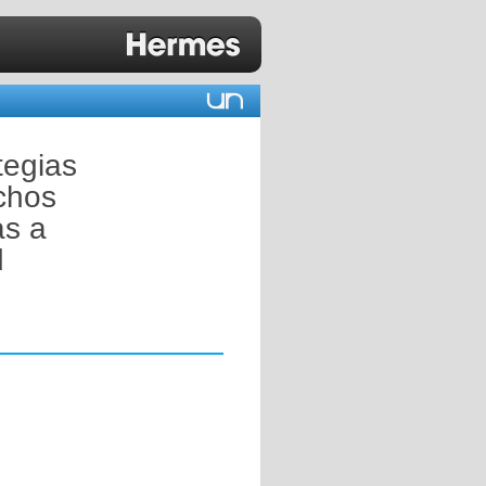
tegias
chos
as a
d